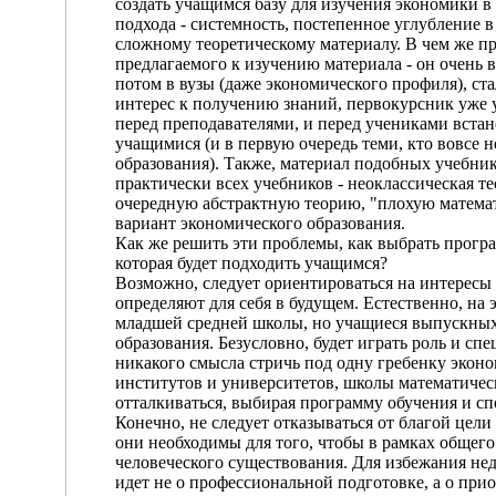
создать учащимся базу для изучения экономики в 
подхода - системность, постепенное углубление в 
сложному теоретическому материалу. В чем же пр
предлагаемого к изучению материала - он очень 
потом в вузы (даже экономического профиля), ст
интерес к получению знаний, первокурсник уже ув
перед преподавателями, и перед учениками встан
учащимися (и в первую очередь теми, кто вовсе 
образования). Также, материал подобных учебник
практически всех учебников - неоклассическая т
очередную абстрактную теорию, "плохую математи
вариант экономического образования.
Как же решить эти проблемы, как выбрать програм
которая будет подходить учащимся?
Возможно, следует ориентироваться на интересы 
определяют для себя в будущем. Естественно, на 
младшей средней школы, но учащиеся выпускных
образования. Безусловно, будет играть роль и сп
никакого смысла стричь под одну гребенку экон
институтов и университетов, школы математическо
отталкиваться, выбирая программу обучения и сп
Конечно, не следует отказываться от благой цели
они необходимы для того, чтобы в рамках общег
человеческого существования. Для избежания нед
идет не о профессиональной подготовке, а о пр