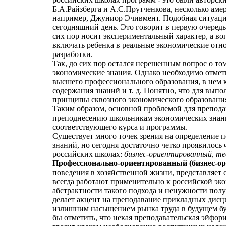
Б.А.Райзберга и А.С.Прутченкова, несколько ам
например, Джуниор Эчивмент. Подобная ситуация
сегодняшний день. Это говорит в первую очередь
сих пор носит экспериментальный характер, а воп
включать ребенка в реальные экономические отно
разработки.
Так, до сих пор остался нерешенным вопрос о том
экономические знания. Однако необходимо отмети
высшего профессионального образования, в нем
содержания знаний и т. д. Понятно, что для вып
принципы сквозного экономического образования
Таким образом, основной проблемой для препода
преподнесению школьникам экономических знаний
соответствующего курса и программы.
Существует много точек зрения на определение
знаний, но сегодня достаточно четко проявилось
российских школах:
бизнес-ориентированный, те
Профессионально-ориентированный (бизнес-о
поведения в хозяйственной жизни, представляет 
всегда работают применительно к российской эко
абстрактности такого подхода и ненужности по
делает акцент на преподавание прикладных дисци
излишним насыщением рынка труда в будущем бу
бы отметить, что некая преподавательская эйфор