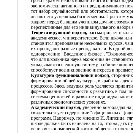
грозит крахом необоснованно воспитанных надеж
экономически активного и предприимчивого пок
тот набор случайностей или обстоятельств, котор
делают его успешным бизнесменом. При этом узк
закроет перед бывшим учеником другие возможно
перспективные для его индивидуального набора 
Теоретизирующий подход,
рассматривает школь
академическое, университетское. Если школа ил
становится преподавание нескольких курсов, чащ
их преподают разные преподаватели. В одной воз
одновременно "Введение в бизнес", "Экономичес
что для школьника наука экономика не становится
укладываются в единую систему, а обилие лишне
способствует возникновению интереса к предме
Культурно-функциональный подход
, сторонник
формировании общей культуры, выработке адеква
процессов. Здесь ведущая роль уделяется приви
формировании способности к развитию, в том ч
системы ценностей и развитие индивидуальности
различных экономических условиях.
Академический подход,
уверенно возобладал на
свидетельствует содержание "официальных" (одо
программ. Например, по мнению И. Липсица, тя
школе должна быть нацелена на то, чтобы дать п
основах экономической жизни общества с постеп