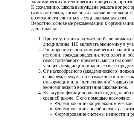
экономических и технических процессов, проте
К сожалению, школа вынуждена решать вопрос о
самостоятельно, согласно со своими возможност
возможности считаться с социальным заказом.
Вероятно, основные рекомендации к организации
день таковы:
При отсутствии каких-то ни было возможно
дисциплины, НЕ включать экономику в уче
Растворение основ экономических знаний 
истории, граждановедении, технологии, об
самостоятельного предмета, могло бы обле
усилить междисциплинарные связи предмет
От наукообразного (академического) подхо
словарем, следует, по возможности отказыв
информации или "натаскивания" учащихся 
экономического воспитания школьников.
Культурно-функциональный подход наиболе
средней школе. С его помощью возможно:
Формирование общей экономической к
Формирование способности к развит
Формирование системы ценности и ра