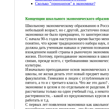
Сколько "принципов" в экономике?
Концепции школьного экономического образо
Школьному экономическому образованию в России
небольшой возраст, но с другой, достаточно пока
экономики не было прекращено, то заинтересованн
С начала 90-х годов наступило время быстро мен
понятно, что кроме традиционного набора наук, 
должна дать ученикам навыки и умения познания 
вхождением нашей страны в рыночную экономику
жизни. Поэтому, преподавание экономики в школ
связан, прежде всего, с требованиями экономич
культуры.
Изначально преподавание основ экономических зн
школы, не желая делать этот новый предмет выпу
факультатив. Гимназии и лицеи с углубленным и
пятого, а то и с третьего класса. Что же это дал
экономике в целом и по отдельным ее разделам. 
рассчитаны только на один учебный год, а некот
растерянности, - какой из предложенных курсов 
работать и т.д.
С первых лет появления экономики как школьног
российских школах программ - это были авторс